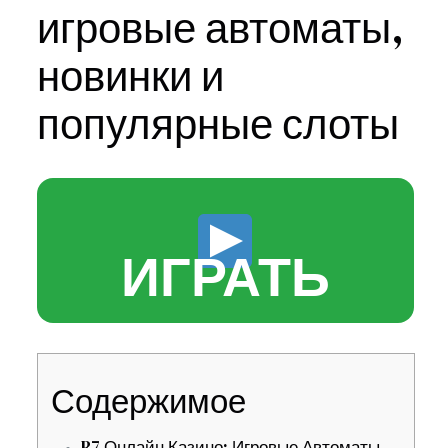
игровые автоматы,
новинки и
популярные слоты
ИГРАТЬ
Содержимое
R7 Онлайн Казино: Игровые Автоматы,