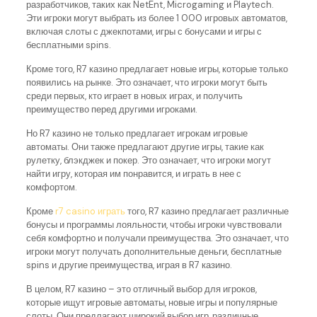
разработчиков, таких как NetEnt, Microgaming и Playtech.
Эти игроки могут выбрать из более 1 000 игровых автоматов,
включая слоты с джекпотами, игры с бонусами и игры с
бесплатными spins.
Кроме того, R7 казино предлагает новые игры, которые только
появились на рынке. Это означает, что игроки могут быть
среди первых, кто играет в новых играх, и получить
преимущество перед другими игроками.
Но R7 казино не только предлагает игрокам игровые
автоматы. Они также предлагают другие игры, такие как
рулетку, блэкджек и покер. Это означает, что игроки могут
найти игру, которая им понравится, и играть в нее с
комфортом.
Кроме
r7 casino играть
того, R7 казино предлагает различные
бонусы и программы лояльности, чтобы игроки чувствовали
себя комфортно и получали преимущества. Это означает, что
игроки могут получать дополнительные деньги, бесплатные
spins и другие преимущества, играя в R7 казино.
В целом, R7 казино – это отличный выбор для игроков,
которые ищут игровые автоматы, новые игры и популярные
слоты. Они предлагают широкий выбор игр, различные