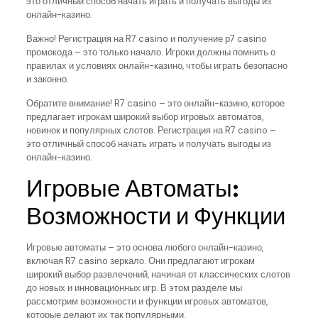
это отличный способ начать играть и получать выгоды из
онлайн-казино.
Важно! Регистрация на R7 casino и получение р7 casino
промокода – это только начало. Игроки должны помнить о
правилах и условиях онлайн-казино, чтобы играть безопасно
и законно.
Обратите внимание! R7 casino – это онлайн-казино, которое
предлагает игрокам широкий выбор игровых автоматов,
новинок и популярных слотов. Регистрация на R7 casino –
это отличный способ начать играть и получать выгоды из
онлайн-казино.
Игровые Автоматы:
Возможности и Функции
Игровые автоматы – это основа любого онлайн-казино,
включая R7 casino зеркало. Они предлагают игрокам
широкий выбор развлечений, начиная от классических слотов
до новых и инновационных игр. В этом разделе мы
рассмотрим возможности и функции игровых автоматов,
которые делают их так популярными.