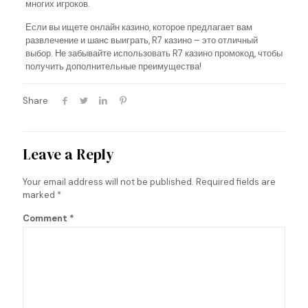
многих игроков.
Если вы ищете онлайн казино, которое предлагает вам
развлечение и шанс выиграть, R7 казино – это отличный
выбор. Не забывайте использовать R7 казино промокод, чтобы
получить дополнительные преимущества!
Share
Leave a Reply
Your email address will not be published.
Required fields are
marked
*
Comment
*