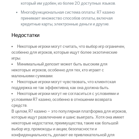
который им удобен, из более 20 доступных языков.
Многофункциональная система оплаты: R7 казино
принимает множество способов оплаты, включая
кредитные карты, электронные деньги и другие.
Недостатки
Некоторые игроки могут считать, что выбор игр ограничен,
особенно для игроков, которые ищут более экзотические
игры.
Минимальный депозит может быть высоким для
некоторых игроков, особенно для тех, кто играет с
маленькими суммами.
Некоторые игроки могут чувствовать, что клиентская
поддержка не так эффективна, как она должна быть.
Некоторые игроки могут не согласиться с условиями и
условиями R7 казино, особенно в отношении возврата
средств.
В целом, R7 казино – это популярная платформа для игроков,
которые ищут развлечение и шанс выиграть. Хотя она имеет
некоторые недостатки, преимущества, такие как большой
выбор игр, промокоды и акции, безопасности и
конфиденциальность, делают ее привлекательной для