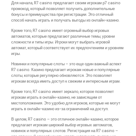
Для начала, R7 casino предлагает своим игрокам р7 casino
промокод, который позволяет получить дополнительные
бонусы и преимущества при регистрации. Это отличный
способ начать играть и получать выгоды из онлайн-казино.
Кроме того, R7 casino имеет огромный выбор игровых
автоматов, которые предлагают различные темы, уровни
сложности и типы игры. Игроки могут выбрать игровой
автомат, который соответствует их предпочтениям и уровням
игры.
Новинки и популярные слоты – это еще один важный аспект
R7 casino. Казино предлагает игрокам новые и популярные
слоты, которые регулярно обновляются. Это позволяет
игрокам всегда иметь доступ к свежим и интересным играм.
Кроме того, R7 casino имеет зеркало, которое позволяет
игрокам играть в онлайн-казино, не зависящим от
местоположения. Это удобно для игроков, которые не могут
играть в онлайн-казино из-за ограничений на доступ.
В целом, R7 casino – это отличное онлайн-казино, которое
предлагает игрокам широкий выбор игровых автоматов,
новинок и популярных слотов. Регистрация на R7 casino –