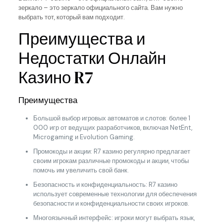
зеркало – это зеркало официального сайта. Вам нужно
выбрать тот, который вам подходит.
Преимущества и
Недостатки Онлайн
Казино R7
Преимущества
Большой выбор игровых автоматов и слотов: более 1
000 игр от ведущих разработчиков, включая NetEnt,
Microgaming и Evolution Gaming.
Промокоды и акции: R7 казино регулярно предлагает
своим игрокам различные промокоды и акции, чтобы
помочь им увеличить свой банк.
Безопасность и конфиденциальность: R7 казино
использует современные технологии для обеспечения
безопасности и конфиденциальности своих игроков.
Многоязычный интерфейс: игроки могут выбрать язык,