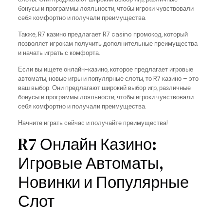
бонусы и программы лояльности, чтобы игроки чувствовали
себя комфортно и получали преимущества.
Также, R7 казино предлагает R7 casino промокод, который
позволяет игрокам получить дополнительные преимущества
и начать играть с комфорта.
Если вы ищете онлайн-казино, которое предлагает игровые
автоматы, новые игры и популярные слоты, то R7 казино – это
ваш выбор. Они предлагают широкий выбор игр, различные
бонусы и программы лояльности, чтобы игроки чувствовали
себя комфортно и получали преимущества.
Начните играть сейчас и получайте преимущества!
R7 Онлайн Казино:
Игровые Автоматы,
Новинки и Популярные
Слот