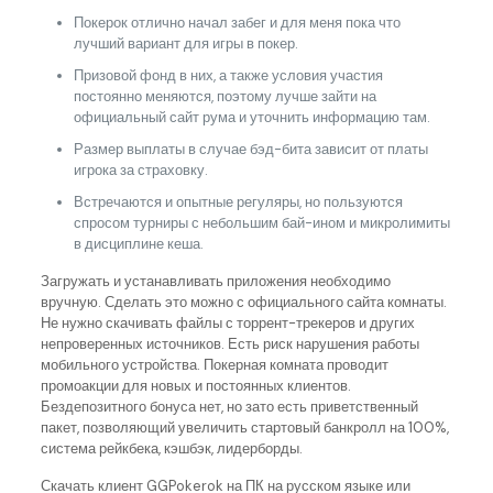
Покерок отлично начал забег и для меня пока что
лучший вариант для игры в покер.
Призовой фонд в них, а также условия участия
постоянно меняются, поэтому лучше зайти на
официальный сайт рума и уточнить информацию там.
Размер выплаты в случае бэд-бита зависит от платы
игрока за страховку.
Встречаются и опытные регуляры, но пользуются
спросом турниры с небольшим бай-ином и микролимиты
в дисциплине кеша.
Загружать и устанавливать приложения необходимо
вручную. Сделать это можно с официального сайта комнаты.
Не нужно скачивать файлы с торрент-трекеров и других
непроверенных источников. Есть риск нарушения работы
мобильного устройства. Покерная комната проводит
промоакции для новых и постоянных клиентов.
Бездепозитного бонуса нет, но зато есть приветственный
пакет, позволяющий увеличить стартовый банкролл на 100%,
система рейкбека, кэшбэк, лидерборды.
Скачать клиент GGPokerok на ПК на русском языке или