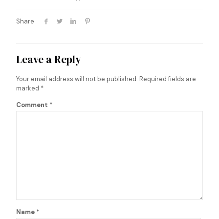
Share
Leave a Reply
Your email address will not be published.
Required fields are
marked
*
Comment
*
Name
*