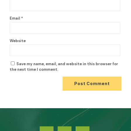
Email
*
Website
Save my name, email, and website in this browser for
the next time I comment.