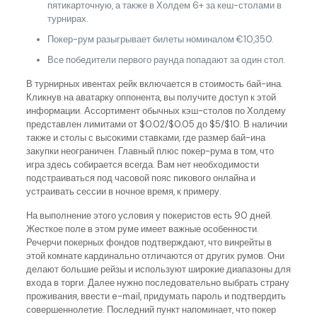
пятикарточную, а также в Холдем 6+ за кеш-столами в
турнирах.
Покер-рум разыгрывает билеты номиналом €10,350.
Все победители первого раунда попадают за один стол.
В турнирных ивентах рейк включается в стоимость бай-ина.
Кликнув на аватарку оппонента, вы получите доступ к этой
информации. Ассортимент обычных кэш-столов по Холдему
представлен лимитами от $0.02/$0.05 до $5/$10. В наличии
также и столы с высокими ставками, где размер бай-ина
закупки неограничен. Главный плюс покер-рума в том, что
игра здесь собирается всегда. Вам нет необходимости
подстраиваться под часовой пояс пикового онлайна и
устраивать сессии в ночное время, к примеру.
На выполнение этого условия у покеристов есть 90 дней.
Жесткое поле в этом руме имеет важные особенности.
Речерчи покерных фондов подтверждают, что винрейты в
этой комнате кардинально отличаются от других румов. Они
делают большие рейзы и используют широкие диапазоны для
входа в торги. Далее нужно последовательно выбрать страну
проживания, ввести e-mail, придумать пароль и подтвердить
совершеннолетие. Последний пункт напоминает, что покер