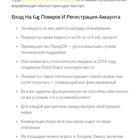
верификация обычно проходит быстро.
Вход На Gg Покерок И Регистрация Аккаунта
За каждого из них дается награда за выбивание.
Покеристы также борются за All-in or Fold Jackpot.
Преимущество ПокерОК — русскоязычная служба
технической поддержки.
Она появилась относительно недавно, в 2014 году,
отодвинув PokerStars на второе место.
Покеристы самостоятельно решают, какой кэшбэк они
хотят получать — плавающий или фиксированный.
Все же гаджеты функционально не способны обеспечить
те же условия, что и основной клиент.
Для каждой дисциплины предусмотрен свой процент
рейка.
Конвертация бонусов в кэш происходит по мере
отыгрыша.
На площадке можно играть в Холдем, Омаху, включая