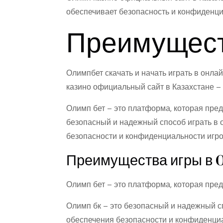
обеспечивает безопасность и конфиденци
Преимуществ
Олимпбет скачать и начать играть в онл
казино официальный сайт в Казахстане –
Олимп бет – это платформа, которая предл
безопасный и надежный способ играть в 
безопасности и конфиденциальности игро
Преимущества игры в O
Олимп бет – это платформа, которая предл
Олимп бк – это безопасный и надежный с
обеспечения безопасности и конфиденциа