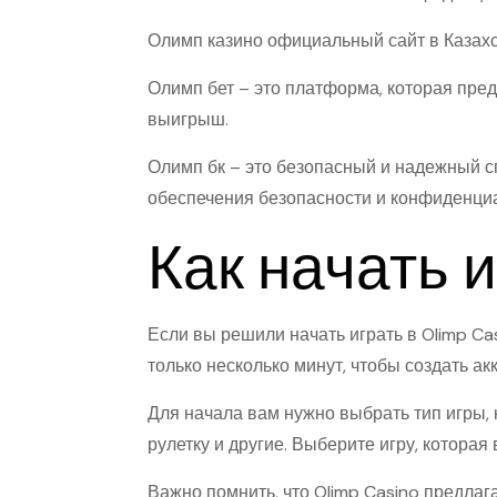
Олимп казино официальный сайт в Казахс
Олимп бет – это платформа, которая пред
выигрыш.
Олимп бк – это безопасный и надежный с
обеспечения безопасности и конфиденциа
Как начать и
Если вы решили начать играть в Olimp Ca
только несколько минут, чтобы создать акк
Для начала вам нужно выбрать тип игры, 
рулетку и другие. Выберите игру, которая 
Важно помнить, что Olimp Casino предлаг