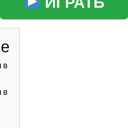
ИГРАТЬ
ое
 в
 в