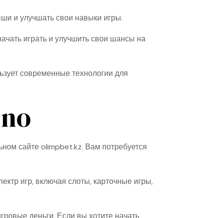
ыши и улучшать свои навыки игры.
начать играть и улучшить свои шансы на
льзует современные технологии для
ino
ном сайте olimpbet.kz. Вам потребуется
ектр игр, включая слоты, карточные игры,
игровые деньги. Если вы хотите начать