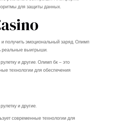
горитмы для защиты данных.
asino
я и получить эмоциональный заряд. Олимп
ть реальные выигрыши.
рулетку и другие. Олимп бк – это
нные технологии для обеспечения
рулетку и другие.
льзует современные технологии для