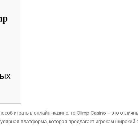
mp
ных
соб играть в онлайн-казино, то Olimp Casino – это отличн
улярная платформа, которая предлагает игрокам широкий с