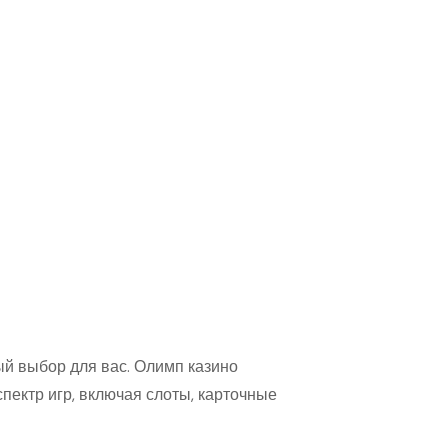
ый выбор для вас. Олимп казино
пектр игр, включая слоты, карточные