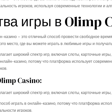
альность игроков, используя современные технологии и ал
а игры в Olimp C
айн-казино – это отличный способ провести свободное врем
 это место, где вы можете играть в любимые игры и получа
агает широкий спектр игр, включая слоты, карточные игры, 
онлайн-казино, потому что платформа использует совреме
ков.
limp Casino:
агает широкий спектр игр, включая слоты, карточные игры, 
пособ играть в онлайн-казино, потому что платформа испо
льности игроков.