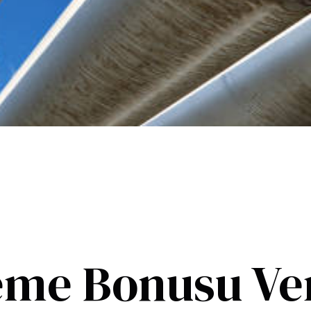
me Bonusu Ver