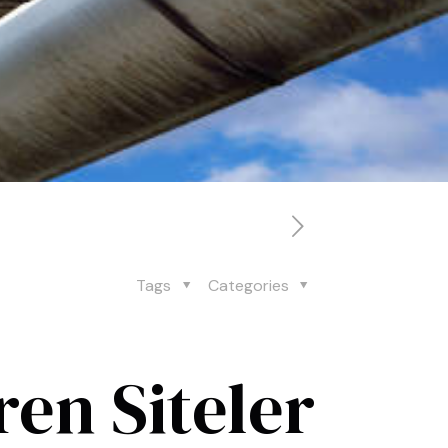
Tags
Categories
en Siteler