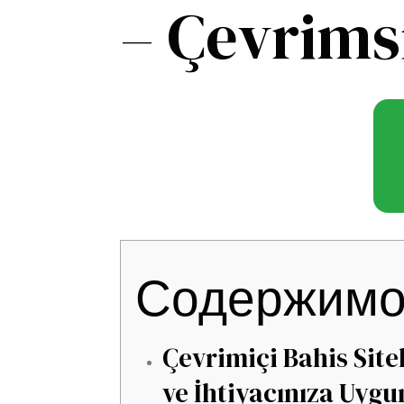
– Çevrims
Содержим
Çevrimiçi Bahis Site
ve İhtiyacınıza Uygu