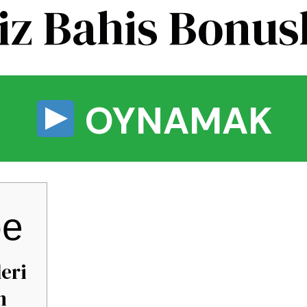
iz Bahis Bonusl
OYNAMAK
ое
leri
n