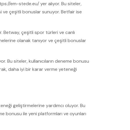
s://em-stede.eu/ yer alıyor. Bu siteler,
 ve çeşitli bonuslar sunuyor. Betfair ise
etway, çeşitli spor türleri ve canlı
melerine olanak tanıyor ve çeşitli bonuslar
or. Bu siteler, kullanıcıların deneme bonusu
arak, daha iyi bir karar verme yeteneği
eneği geliştirmelerine yardımcı oluyor. Bu
eme bonusu ile yeni platformları ve oyunları