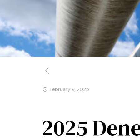
February 9, 2025
2025 Dene