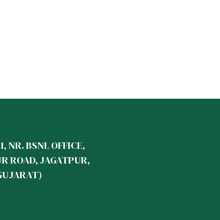
, NR. BSNL OFFICE,
UR ROAD, JAGATPUR,
(GUJARAT)