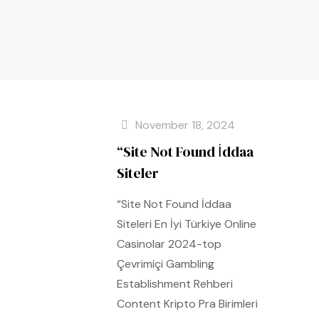
November 18, 2024
“Site Not Found İddaa
Siteler
“Site Not Found İddaa
Siteleri En İyi Türkiye Online
Casinolar 2024-top
Çevrimiçi Gambling
Establishment Rehberi
Content Kripto Pra Birimleri