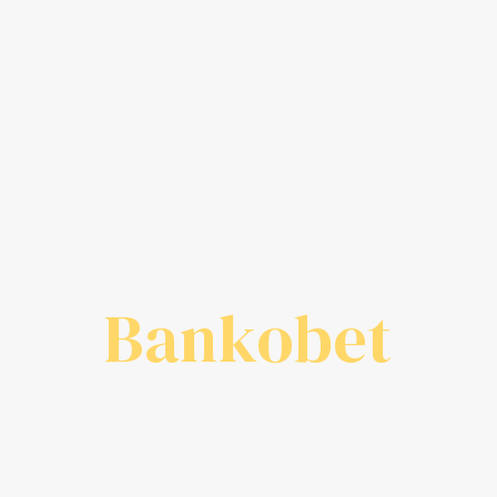
Bankobet