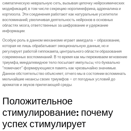
симпатическую невральную сеть, вызывая цепочку нейрохимических
модификаций, в том числе секрецию норэпинефрина, адреналина и
кортизола. Эти соединения работают как натуральные усилители
воспоминаний, увеличивая деятельность нейронов в основных
областях мозга, ответственных за шифрование и удержание
информации.
Особую роль в данном механизме играет амигдала – образование,
которая не лишь обрабатывает эмоциональную данные, но и
регулирует работой гиппокампа, центрального области образования
современных воспоминаний. В то время как мы переживаем мгновение
триумфа, миндалевидное тело посылает импульсы, что буквально
“помечают” формирующиеся память как чрезвычайно значимые.
Данное обстоятельство объясняет, отчего мы в состоянии вспоминать
мельчайшие нюансы своих триумфов – от погодных условий до
ароматов и звуков прилегающей среды.
Положительное
стимулирование: почему
успех стимулирует