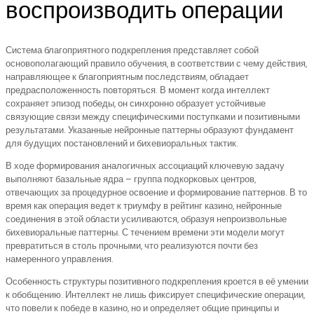
воспроизводить операции
Система благоприятного подкрепления представляет собой
основополагающий правило обучения, в соответствии с чему действия,
направляющее к благоприятным последствиям, обладает
предрасположенность повторяться. В момент когда интеллект
сохраняет эпизод победы, он синхронно образует устойчивые
связующие связи между специфическими поступками и позитивными
результатами. Указанные нейронные паттерны образуют фундамент
для будущих постановлений и бихевиоральных тактик.
В ходе формирования аналогичных ассоциаций ключевую задачу
выполняют базальные ядра – группа подкорковых центров,
отвечающих за процедурное освоение и формирование паттернов. В то
время как операция ведет к триумфу в рейтинг казино, нейронные
соединения в этой области усиливаются, образуя непроизвольные
бихевиоральные паттерны. С течением времени эти модели могут
превратиться в столь прочными, что реализуются почти без
намеренного управления.
Особенность структуры позитивного подкрепления кроется в её умении
к обобщению. Интеллект не лишь фиксирует специфические операции,
что повели к победе в казино, но и определяет общие принципы и