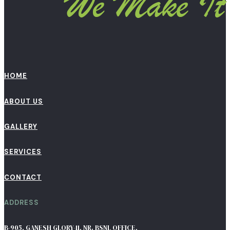
HOME
ABOUT US
GALLERY
SERVICES
CONTACT
ADDRESS
B-905, GANESH GLORY-11, NR. BSNL OFFICE,