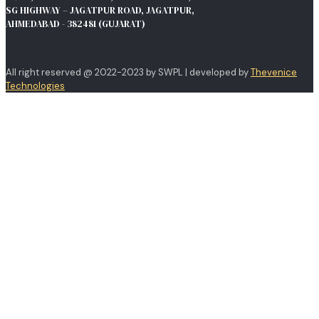
SG HIGHWAY – JAGATPUR ROAD, JAGATPUR,
AHMEDABAD - 382481 (GUJARAT)
All right reserved @ 2022-2023 by SWPL | developed by
Thevenice
Technologies