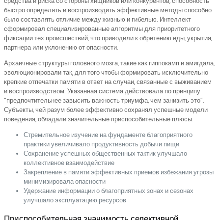
средства и риска со стороны хищников или конкурентов, способность
быстро определять и воспроизводить эффективные методы способно
было составлять отличие между жизнью и гибелью. Интеллект
сформировал специализированные алгоритмы для приоритетного
фиксации тех происшествий, что приводили к обретению еды, укрытия,
партнера или уклонению от опасности.
Архаичные структуры головного мозга, такие как гиппокамп и амигдала,
эволюционировали так, для того чтобы формировать исключительно
крепкие отпечатки памяти в ответ на случаи, связанные с выживанием
и воспроизводством. Указанная система действовала по принципу
“предпочтительнее завысить важность триумфа, чем занизить это”.
Субъекты, чей разум более эффективно сохранял успешные модели
поведения, обладали значительные приспособительные плюсы.
Стремительное изучение на фундаменте благоприятного
практики увеличивало продуктивность добычи пищи
Сохранение успешных общественных тактик улучшало
коллективное взаимодействие
Закрепление в памяти эффективных приемов избежания угрозы
минимизировала опасности
Удержание информации о благоприятных зонах и сезонах
улучшало эксплуатацию ресурсов
Приспособительная значимость селективной