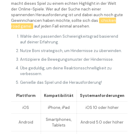
macht dieses Spiel zu einem echten Highlight in der Welt
der Online-Spiele. Wer auf der Suche nach einer
spannenden Herausforderung ist und dabei auch noch gute
Gewinnchancen haben möchte, sollte sich das
chicken
road game
auf jeden Fall einmal ansehen.
Wähle den passenden Schwierigkeitsgrad basierend
auf deiner Erfahrung.
Nutze Boni strategisch, um Hindernisse zu überwinden.
Antizipiere die Bewegungsmuster der Hindernisse.
Übe geduldig, um deine Reaktionsschnelligkeit zu
verbessern.
Genieße das Spiel und die Herausforderung!
Plattform
Kompatibilität
Systemanforderungen
iOS
iPhone, iPad
iOS 10 oder höher
Smartphones,
Android
Android 5.0 oder höher
Tablets