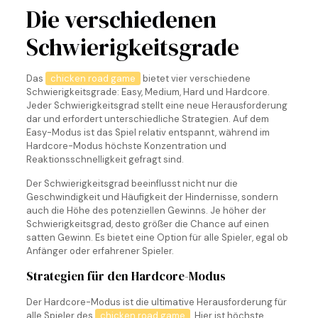
Die verschiedenen
Schwierigkeitsgrade
Das
chicken road game
bietet vier verschiedene
Schwierigkeitsgrade: Easy, Medium, Hard und Hardcore.
Jeder Schwierigkeitsgrad stellt eine neue Herausforderung
dar und erfordert unterschiedliche Strategien. Auf dem
Easy-Modus ist das Spiel relativ entspannt, während im
Hardcore-Modus höchste Konzentration und
Reaktionsschnelligkeit gefragt sind.
Der Schwierigkeitsgrad beeinflusst nicht nur die
Geschwindigkeit und Häufigkeit der Hindernisse, sondern
auch die Höhe des potenziellen Gewinns. Je höher der
Schwierigkeitsgrad, desto größer die Chance auf einen
satten Gewinn. Es bietet eine Option für alle Spieler, egal ob
Anfänger oder erfahrener Spieler.
Strategien für den Hardcore-Modus
Der Hardcore-Modus ist die ultimative Herausforderung für
alle Spieler des
chicken road game
. Hier ist höchste