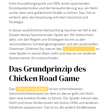
hohe Auszahlungsquote von 98%, einen spannenden
Einzelspielermodus und die Herausforderung aus, ein Huhn
sicher über eine gefährliche Straße zu führen. Das Ziel ist
einfach, aber die Umsetzung erfordert Geschick und
Strategie.
In dieser ausführlichen Betrachtung tauchen wir tief in die
Details dieses faszinierenden Spiels ein. Wir beleuchten
alles, von den Regeln und Strategien bis hin zu den
verschiedenen Schwierigkeitsgraden und den potenziellen
Gewinnen. Erfahren Sie, warum das
chicken road game
so
viele Spieler in seinen Bann zieht und was es von anderen
Spielen seiner Art unterscheidet.
Das Grundprinzip des
Chicken Road Game
Das
chicken road game
ist ein unterhaltsames
Geschicklichkeitsspiel, bei dem es darum geht, ein Huhn
über eine belebte Straße zu führen. Der Spieler steuert das
Huhn und muss Hindernissen wie Autos, LKWs und anderen
Gefahren ausweichen. Ziel ist es, die andere Straßenseite