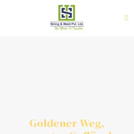
Goldener Weg,