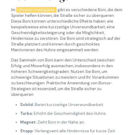
Im
chicken road game
gibt es verschiedene Boni, die dem
Spieler helfen können, die Straße sicher zu überqueren.
Diese Boni können unterschiedliche Effekte haben, wie
beispielsweise eine kurzzeitige Unverwundbarkeit, eine
Geschwindigkeitssteigerung oder die Möglichkeit,
Hindernisse zu zerstören. Die Boni sind strategisch auf der
Straße platziert und können durch geschicktes
Manövrieren des Huhns eingesammelt werden.
Das Sammeln von Boni kann den Unterschied zwischen
Erfolg und Misserfolg ausmachen, insbesondere in den
höheren Schwierigkeitsgraden. Nutzen Sie Boni, um
schwierige Situationen zu meistern und Ihr Vorankommen
zu beschleunigen. Praktische Anwendung von Bonus-
Strategien ist essenziell, um die Straße sicher zu
überqueren
Schild:
Bietet kurzzeitige Unverwundbarkeit.
Turbo:
Erhöht die Geschwindigkeit des Huhns.
Magnet:
Zieht Boni in der Nähe an.
Stopp:
Verlangsamt alle Hindernisse für kurze Zeit.